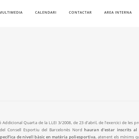
MULTIMEDIA
CALENDARI
CONTACTAR
AREA INTERNA
ddicional Quarta de la LLEI 3/2008, de 23 d’abril, de l’exercici de les pr
 del Consell Esportiu del Barcelonès Nord
hauran d’estar inscrits a
pecífica de nivell bàsic en matèria poliesportiva
, atenent els mínims q