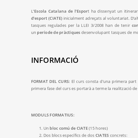
L
’Escola Catalana de l’Espor
t ha dissenyat un itinera
d’esport (CIATE)
inicialment adreçats al voluntariat. D’
tasques regulades per la LLEI 3/2008 han de tenir
co
un
període de pràctiques
desenvolupant tasques de mon
INFORMACIÓ
FORMAT DEL CURS:
El curs consta d’una primera part
primera fase del curs es portarà a terme la realització de
MODULS FORMATIUS:
Un
bloc comú de CIATE
(15 hores)
Dos blocs específics de dos
CIATES
concrets: