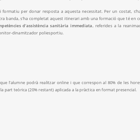
ri formatiu per donar resposta a aquesta necessitat. Per un costat, s
altra banda, s’ha completat aquest itinerari amb una formació que té en 
mpetències d’assistència sanitària immediata
, referides a la reanim
itor-dinamitzador poliesportiu.
 que l’alumne podrà realitzar online i que correspon al 80% de les hore
 la part teòrica (20% restant) aplicada a la pràctica en format presencial.