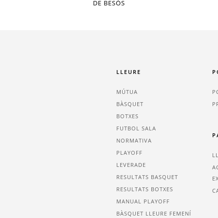
DE BESÒS
LLEURE
P
MÚTUA
P
BÀSQUET
P
BOTXES
FUTBOL SALA
P
NORMATIVA
PLAYOFF
L
LEVERADE
A
RESULTATS BASQUET
E
RESULTATS BOTXES
C
MANUAL PLAYOFF
BÀSQUET LLEURE FEMENÍ