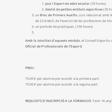
Jocs i Esport en edat escolar
(35 hores)
Gestió de petites entitats esportives
(35 h
un
Bloc de Primers Auxilis
, curs relacionat amb 
de 23 d’abril, de l’exercici de les professions de l’e
un període de pràctiques. (150 hores)
Amb la totalitat d’aquests mòduls
, el Consell Esportiu
Oficial de Professionals de l’Esport)
PREU:
75.00 € per alumne per accedir a la primera part.
75.00 € per alumne per accedir a la segona part.
REQUISITS D’INSCRIPCIÓ A LA FORMACIÓ:
Tenir 16 any